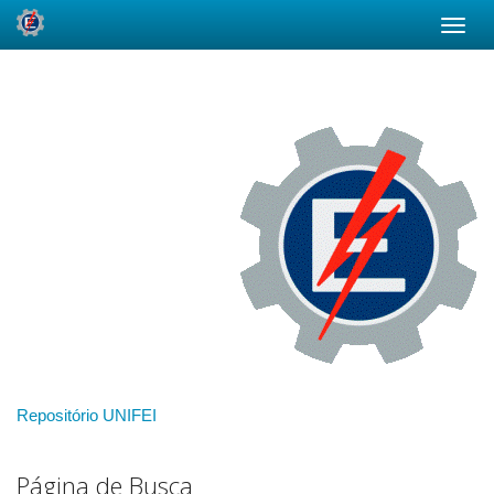
Skip
navigation
Repositório UNIFEI
Página de Busca