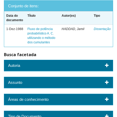
Conjunto de itens:
Data do
Título
Autor(es)
Tipo
documento
1-Dez-1988
Fluxo de potência
HADDAD, Jamil
Dissertação
probabilístico A. C.
utilizando o método
dos cumulantes
Busca facetada
Autoria
Assunto
Áreas de conhecimento
Tipo de Documento