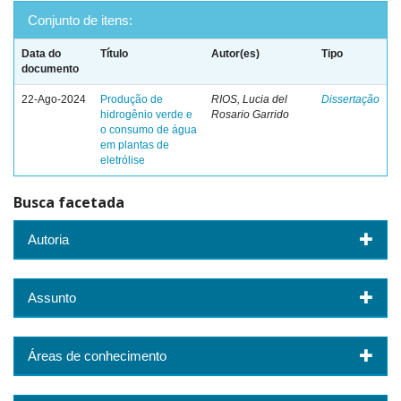
Conjunto de itens:
Data do
Título
Autor(es)
Tipo
documento
22-Ago-2024
Produção de
RIOS, Lucia del
Dissertação
hidrogênio verde e
Rosario Garrido
o consumo de água
em plantas de
eletrólise
Busca facetada
Autoria
Assunto
Áreas de conhecimento