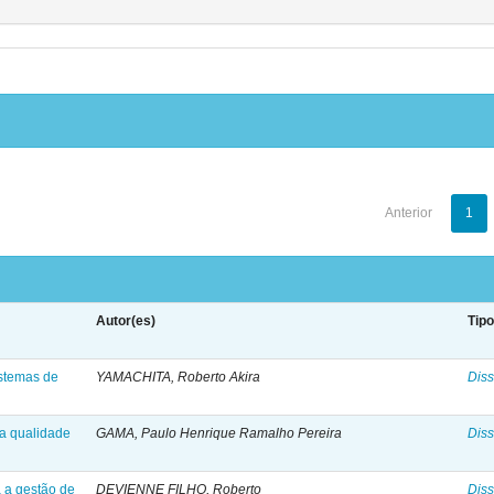
Anterior
1
Autor(es)
Tip
istemas de
YAMACHITA, Roberto Akira
Diss
 a qualidade
GAMA, Paulo Henrique Ramalho Pereira
Diss
 a gestão de
DEVIENNE FILHO, Roberto
Diss