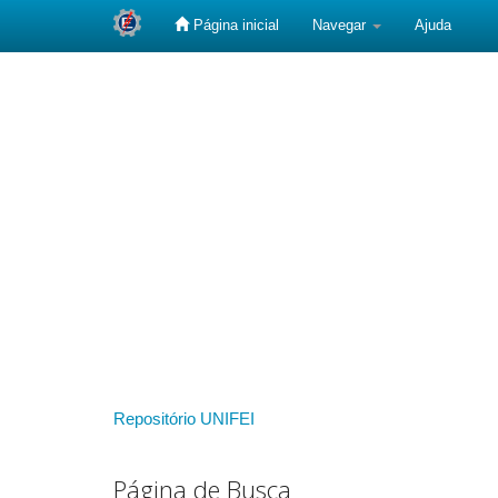
Página inicial
Navegar
Ajuda
Skip
navigation
Repositório UNIFEI
Página de Busca