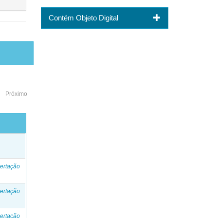
Contém Objeto Digital
Próximo
o
ertação
ertação
ertação