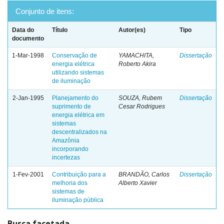
Conjunto de itens:
Data do
Título
Autor(es)
Tipo
documento
1-Mar-1998
Conservação de
YAMACHITA,
Dissertação
energia elétrica
Roberto Akira
utilizando sistemas
de iluminação
2-Jan-1995
Planejamento do
SOUZA, Rubem
Dissertação
suprimento de
Cesar Rodrigues
energia elétrica em
sistemas
descentralizados na
Amazônia
incorporando
incertezas
1-Fev-2001
Contribuição para a
BRANDÃO, Carlos
Dissertação
melhoria dos
Alberto Xavier
sistemas de
iluminação pública
Busca facetada