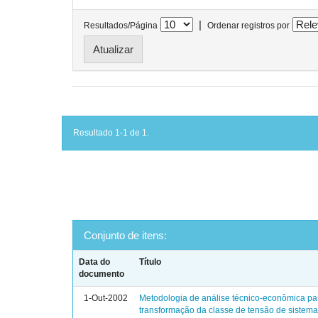
|
Resultados/Página
Ordenar registros por
Resultado 1-1 de 1.
Conjunto de itens:
Data do
Título
documento
1-Out-2002
Metodologia de análise técnico-econômica pa
transformação da classe de tensão de sistemas