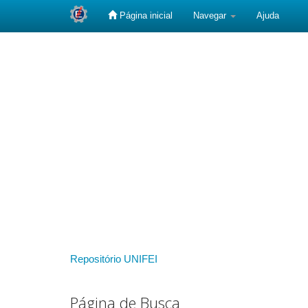
Página inicial
Navegar
Ajuda
Skip
navigation
Repositório UNIFEI
Página de Busca