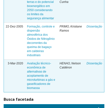
terras e do potencial
Cunha
bioenergético em
2050 considerando
os limites da
segurança alimentar
22-Dez-2005
Formação, controle e
PRIMO, Kristiane
Dissertação
dispersão
Ramos
atmosférica dos
Óxidos de Nitrogênio
decorrentes da
queima de bagaço
em caldeiras
industriais
3-Mar-2020
Avaliação técnico-
HENAO, Nelson
Dissertação
econômica de
Caldéron
alternativas de
acoplamento de
microturbinas a gás e
gaseificadores de
biomassa
Busca facetada