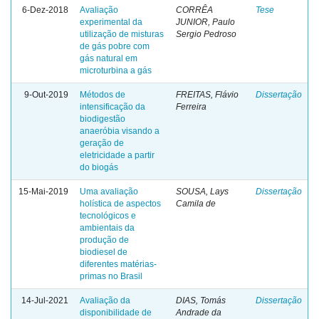
6-Dez-2018
Avaliação
CORRÊA
Tese
experimental da
JUNIOR, Paulo
utilização de misturas
Sergio Pedroso
de gás pobre com
gás natural em
microturbina a gás
9-Out-2019
Métodos de
FREITAS, Flávio
Dissertação
intensificação da
Ferreira
biodigestão
anaeróbia visando a
geração de
eletricidade a partir
do biogás
15-Mai-2019
Uma avaliação
SOUSA, Lays
Dissertação
holística de aspectos
Camila de
tecnológicos e
ambientais da
produção de
biodiesel de
diferentes matérias-
primas no Brasil
14-Jul-2021
Avaliação da
DIAS, Tomás
Dissertação
disponibilidade de
Andrade da