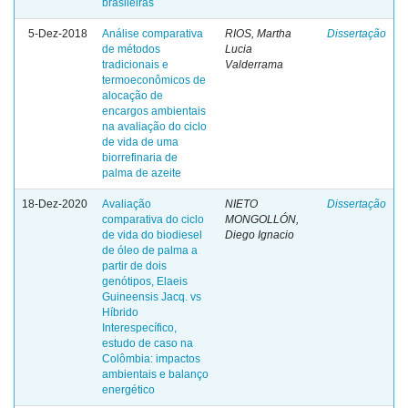
brasileiras
5-Dez-2018
Análise comparativa
RIOS, Martha
Dissertação
de métodos
Lucia
tradicionais e
Valderrama
termoeconômicos de
alocação de
encargos ambientais
na avaliação do ciclo
de vida de uma
biorrefinaria de
palma de azeite
18-Dez-2020
Avaliação
NIETO
Dissertação
comparativa do ciclo
MONGOLLÓN,
de vida do biodiesel
Diego Ignacio
de óleo de palma a
partir de dois
genótipos, Elaeis
Guineensis Jacq. vs
Híbrido
Interespecífico,
estudo de caso na
Colômbia: impactos
ambientais e balanço
energético