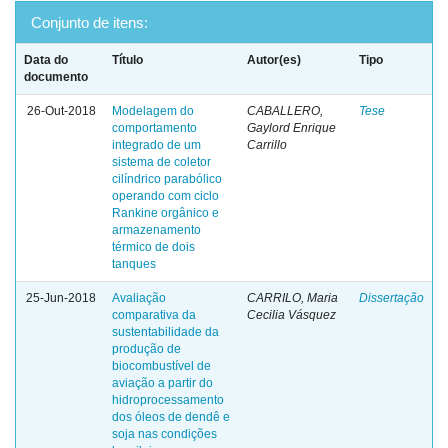
Conjunto de itens:
Data do
Título
Autor(es)
Tipo
documento
26-Out-2018
Modelagem do
CABALLERO,
Tese
comportamento
Gaylord Enrique
integrado de um
Carrillo
sistema de coletor
cilíndrico parabólico
operando com ciclo
Rankine orgânico e
armazenamento
térmico de dois
tanques
25-Jun-2018
Avaliação
CARRILO, Maria
Dissertação
comparativa da
Cecilia Vásquez
sustentabilidade da
produção de
biocombustível de
aviação a partir do
hidroprocessamento
dos óleos de dendê e
soja nas condições