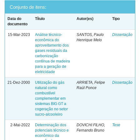
Conjunto de itens:
Data do
Título
Autor(es)
Tipo
documento
15-Mar-2023
Análise técnico-
SANTOS, Paulo
Dissertação
econômica do
Henrique Melo
aproveitamento dos
gases residuais da
carbonização
contínua de madeira
para a geração de
eletricidade
21-Dez-2000
Utilização do gás
ARRIETA, Felipe
Dissertação
natural como
Raúl Ponce
combustível
complementar em
sistemas BIG GT a
cogeração no setor
sucro-alcooleiro
2-Mai-2022
Determinação dos
DOVICHI FILHO,
Tese
potenciais técnico e
Fernando Bruno
econômico da