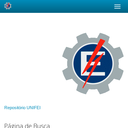
Skip
navigation
Repositório UNIFEI
Página de Busca