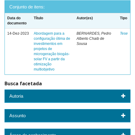
Conjunto de itens:
Data do
Título
Autor(es)
Tipo
documento
14-Dez-2023
Abordagem para a
BERNARDES, Pedro
Tese
configuração ótima de
Alberto Chaib de
investimentos em
Sousa
projetos de
microgeração biogás-
solar FV a partir da
otimização
multiobjetivo
Busca facetada
Autoria
Assunto