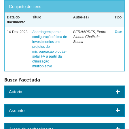
Conjunto de itens:
Data do
Título
Autor(es)
Tipo
documento
14-Dez-2023
Abordagem para a
BERNARDES, Pedro
Tese
configuração ótima de
Alberto Chaib de
investimentos em
Sousa
projetos de
microgeração biogás-
solar FV a partir da
otimização
multiobjetivo
Busca facetada
Autoria
Assunto