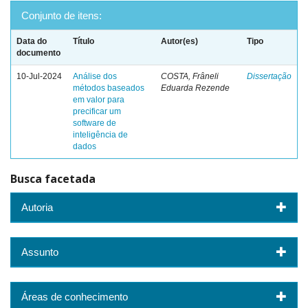
Conjunto de itens:
Data do
Título
Autor(es)
Tipo
documento
10-Jul-2024
Análise dos
COSTA, Frâneli
Dissertação
métodos baseados
Eduarda Rezende
em valor para
precificar um
software de
inteligência de
dados
Busca facetada
Autoria
Assunto
Áreas de conhecimento