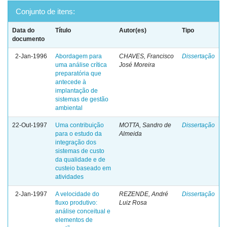
Conjunto de itens:
Data do
Título
Autor(es)
Tipo
documento
2-Jan-1996
Abordagem para
CHAVES, Francisco
Dissertação
uma análise crítica
José Moreira
preparatória que
antecede à
implantação de
sistemas de gestão
ambiental
22-Out-1997
Uma contribuição
MOTTA, Sandro de
Dissertação
para o estudo da
Almeida
integração dos
sistemas de custo
da qualidade e de
custeio baseado em
atividades
2-Jan-1997
A velocidade do
REZENDE, André
Dissertação
fluxo produtivo:
Luiz Rosa
análise conceitual e
elementos de