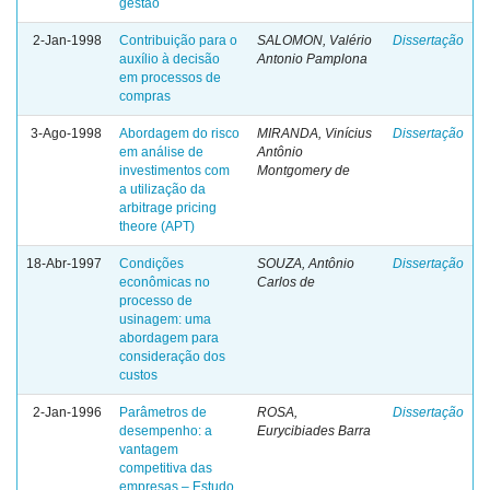
gestão
2-Jan-1998
Contribuição para o
SALOMON, Valério
Dissertação
auxílio à decisão
Antonio Pamplona
em processos de
compras
3-Ago-1998
Abordagem do risco
MIRANDA, Vinícius
Dissertação
em análise de
Antônio
investimentos com
Montgomery de
a utilização da
arbitrage pricing
theore (APT)
18-Abr-1997
Condições
SOUZA, Antônio
Dissertação
econômicas no
Carlos de
processo de
usinagem: uma
abordagem para
consideração dos
custos
2-Jan-1996
Parâmetros de
ROSA,
Dissertação
desempenho: a
Eurycibiades Barra
vantagem
competitiva das
empresas – Estudo