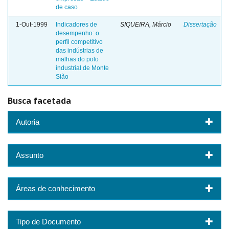
de caso
1-Out-1999
Indicadores de
SIQUEIRA, Márcio
Dissertação
desempenho: o
perfil competitivo
das indústrias de
malhas do polo
industrial de Monte
Sião
Busca facetada
Autoria
Assunto
Áreas de conhecimento
Tipo de Documento