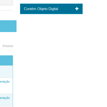
Contém Objeto Digital
Próximo
o
ertação
ertação