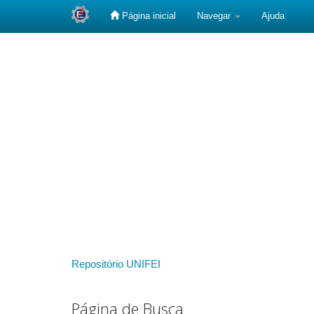
Página inicial
Navegar
Ajuda
Skip
navigation
Repositório UNIFEI
Página de Busca