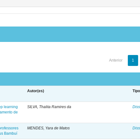
Anterior
1
Autor(es)
Tip
p learning
SILVA, Thalita Ramires da
Diss
ciamento de
professores
MENDES, Yara de Matos
Diss
pus Bambuí