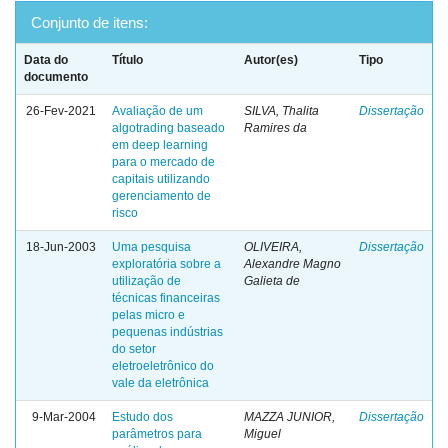
Conjunto de itens:
Data do
Título
Autor(es)
Tipo
documento
26-Fev-2021
Avaliação de um
SILVA, Thalita
Dissertação
algotrading baseado
Ramires da
em deep learning
para o mercado de
capitais utilizando
gerenciamento de
risco
18-Jun-2003
Uma pesquisa
OLIVEIRA,
Dissertação
exploratória sobre a
Alexandre Magno
utilização de
Galieta de
técnicas financeiras
pelas micro e
pequenas indústrias
do setor
eletroeletrônico do
vale da eletrônica
9-Mar-2004
Estudo dos
MAZZA JUNIOR,
Dissertação
parâmetros para
Miguel