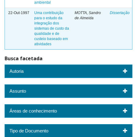
ambiental
22-Out-1997
Uma contribuição
MOTTA, Sandro
Dissertação
para o estudo da
de Almeida
integração dos
sistemas de custo da
qualidade e de
custeio baseado em
atividades
Busca facetada
Autoria
Assunto
Áreas de conhecimento
Tipo de Documento