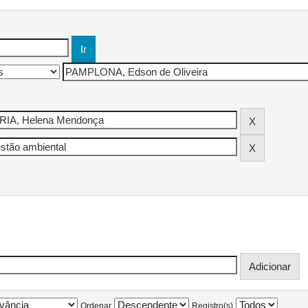
Ordenar
Registro(s)