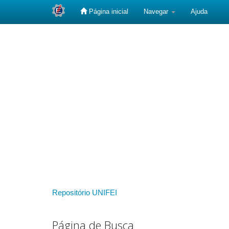
Página inicial
Navegar
Ajuda
Skip
navigation
Repositório UNIFEI
Página de Busca