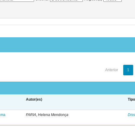
Anterior
1
Autor(es)
Tip
 uma
FARIA, Helena Mendonça
Diss