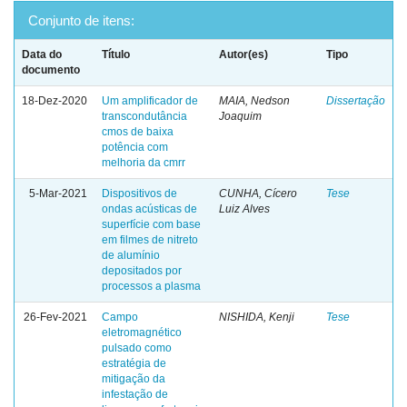
Conjunto de itens:
Data do
Título
Autor(es)
Tipo
documento
18-Dez-2020
Um amplificador de
MAIA, Nedson
Dissertação
transcondutância
Joaquim
cmos de baixa
potência com
melhoria da cmrr
5-Mar-2021
Dispositivos de
CUNHA, Cícero
Tese
ondas acústicas de
Luiz Alves
superfície com base
em filmes de nitreto
de alumínio
depositados por
processos a plasma
26-Fev-2021
Campo
NISHIDA, Kenji
Tese
eletromagnético
pulsado como
estratégia de
mitigação da
infestação de