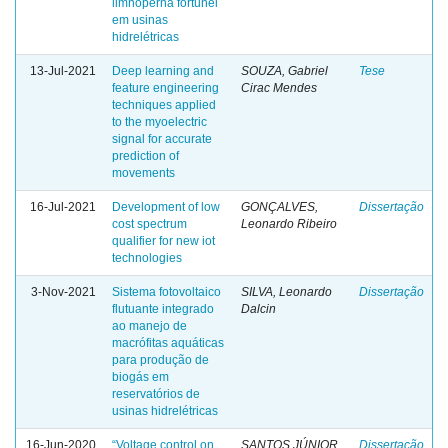
limnoperna fortunei
em usinas
hidrelétricas
13-Jul-2021
Deep learning and
SOUZA, Gabriel
Tese
feature engineering
Cirac Mendes
techniques applied
to the myoelectric
signal for accurate
prediction of
movements
16-Jul-2021
Development of low
GONÇALVES,
Dissertação
cost spectrum
Leonardo Ribeiro
qualifier for new iot
technologies
3-Nov-2021
Sistema fotovoltaico
SILVA, Leonardo
Dissertação
flutuante integrado
Dalcin
ao manejo de
macrófitas aquáticas
para produção de
biogás em
reservatórios de
usinas hidrelétricas
16-Jun-2020
“Voltage control on
SANTOS JÚNIOR,
Dissertação