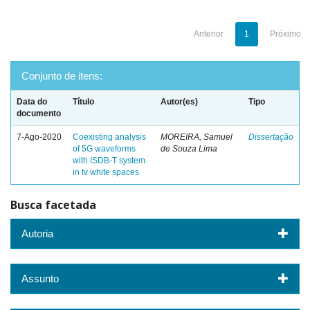
Anterior
1
Próximo
Conjunto de itens:
Data do
Título
Autor(es)
Tipo
documento
7-Ago-2020
Coexisting analysis
MOREIRA, Samuel
Dissertação
of 5G waveforms
de Souza Lima
with ISDB-T system
in tv white spaces
Busca facetada
Autoria
Assunto