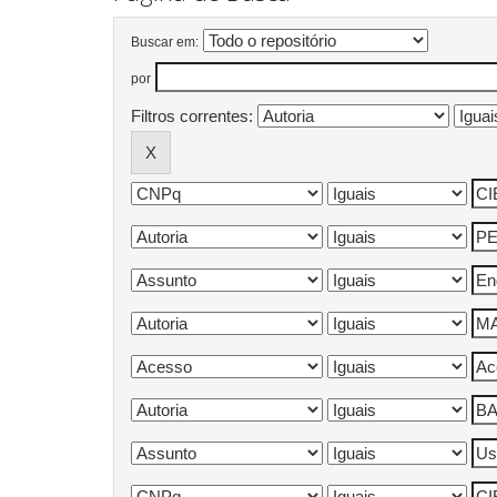
Buscar em:
por
Filtros correntes: