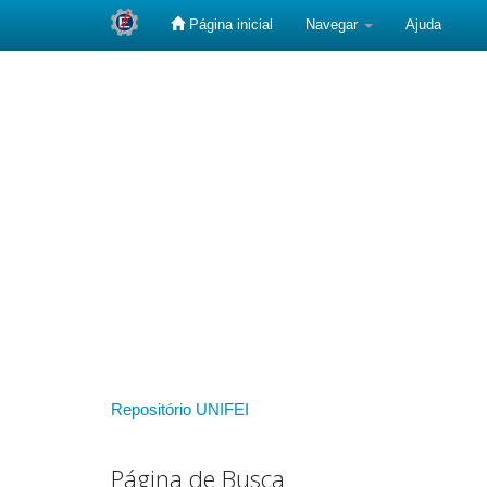
Página inicial
Navegar
Ajuda
Skip
navigation
Repositório UNIFEI
Página de Busca