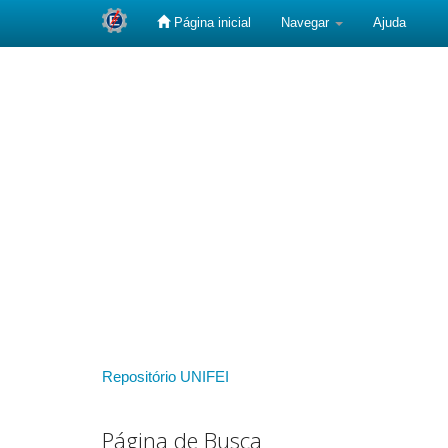
Página inicial
Navegar
Ajuda
Skip
navigation
Repositório UNIFEI
Página de Busca