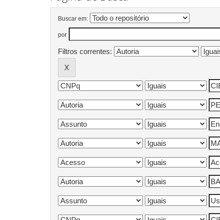
Buscar em:
por
Filtros correntes: