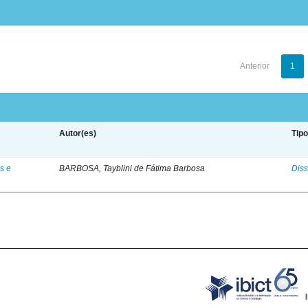
Anterior
1
Autor(es)
Tip
s e
BARBOSA, Tayblini de Fátima Barbosa
Diss
B