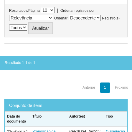
|
Resultados/Página
Ordenar registros por
Ordenar
Registro(s)
Resultado 1-1 de 1.
Anterior
1
Próximo
Conjunto de itens:
Data do
Título
Autor(es)
Tipo
documento
23-Fev-2024
Proposição de
BARBOSA, Tayblini
Dissertação