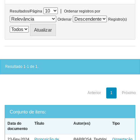
|
Resultados/Página
Ordenar registros por
Ordenar
Registro(s)
Resultado 1-1 de 1.
Anterior
1
Próximo
Conjunto de itens:
Data do
Título
Autor(es)
Tipo
documento
23-Fev-2024
Proposição de
BARBOSA, Tayblini
Dissertação