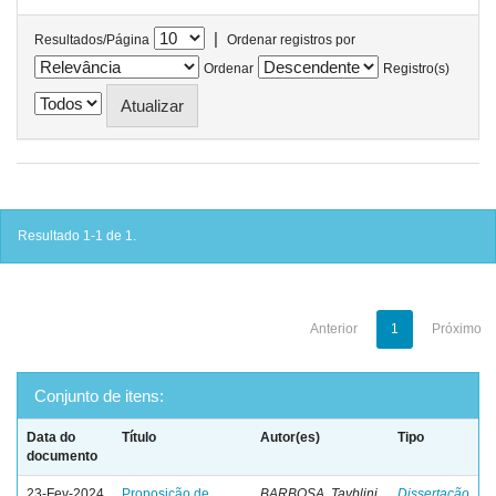
|
Resultados/Página
Ordenar registros por
Ordenar
Registro(s)
Resultado 1-1 de 1.
Anterior
1
Próximo
Conjunto de itens:
Data do
Título
Autor(es)
Tipo
documento
23-Fev-2024
Proposição de
BARBOSA, Tayblini
Dissertação