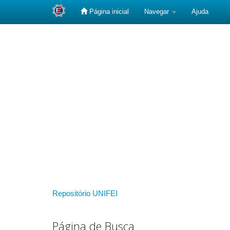
Página inicial
Navegar
Ajuda
Skip
navigation
Repositório UNIFEI
Página de Busca