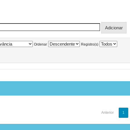
Ordenar
Registro(s)
Anterior
1