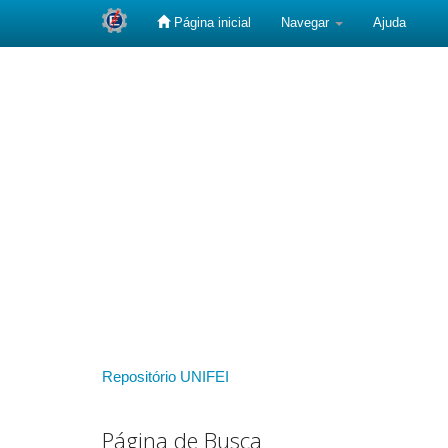
Página inicial
Navegar
Ajuda
Skip
navigation
Repositório UNIFEI
Página de Busca