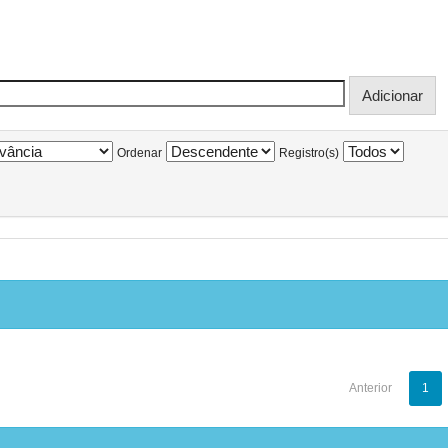
Ordenar
Registro(s)
Anterior
1