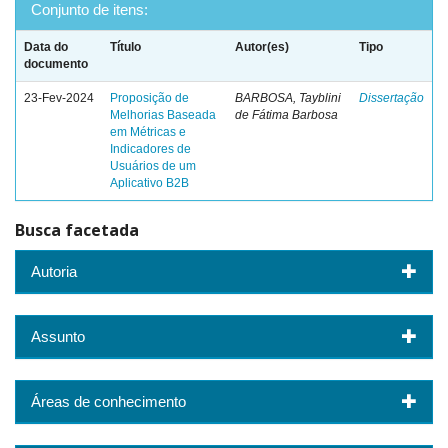
Conjunto de itens:
Data do
Título
Autor(es)
Tipo
documento
23-Fev-2024
Proposição de
BARBOSA, Tayblini
Dissertação
Melhorias Baseada
de Fátima Barbosa
em Métricas e
Indicadores de
Usuários de um
Aplicativo B2B
Busca facetada
Autoria
Assunto
Áreas de conhecimento