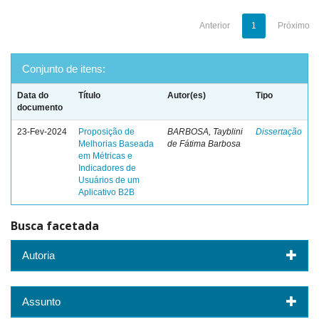
Anterior
1
Próximo
Conjunto de itens:
Data do
Título
Autor(es)
Tipo
documento
23-Fev-2024
Proposição de
BARBOSA, Tayblini
Dissertação
Melhorias Baseada
de Fátima Barbosa
em Métricas e
Indicadores de
Usuários de um
Aplicativo B2B
Busca facetada
Autoria
Assunto