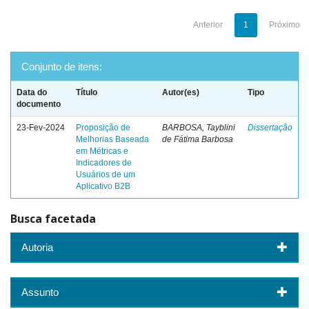
Anterior
1
Próximo
Conjunto de itens:
Data do
Título
Autor(es)
Tipo
documento
23-Fev-2024
Proposição de
BARBOSA, Tayblini
Dissertação
Melhorias Baseada
de Fátima Barbosa
em Métricas e
Indicadores de
Usuários de um
Aplicativo B2B
Busca facetada
Autoria
Assunto