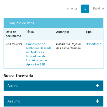
Anterior
1
Próximo
Conjunto de itens:
Data do
Título
Autor(es)
Tipo
documento
23-Fev-2024
Proposição de
BARBOSA, Tayblini
Dissertação
Melhorias Baseada
de Fátima Barbosa
em Métricas e
Indicadores de
Usuários de um
Aplicativo B2B
Busca facetada
Autoria
Assunto