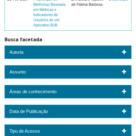
Melhorias Baseada
de Fátima Barbosa
em Métricas e
Indicadores de
Usuários de um
Aplicativo B2B
Busca facetada
Autoria
Assunto
Áreas de conhecimento
Data de Publicação
Tipo de Acesso