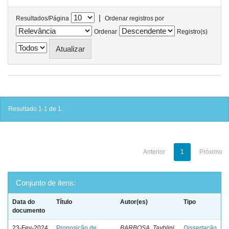
|
Resultados/Página
Ordenar registros por
Ordenar
Registro(s)
Resultado 1-1 de 1.
Anterior
1
Próximo
Conjunto de itens:
Data do
Título
Autor(es)
Tipo
documento
23-Fev-2024
Proposição de
BARBOSA, Tayblini
Dissertação