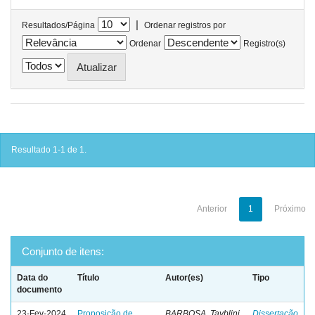
|
Resultados/Página
Ordenar registros por
Ordenar
Registro(s)
Resultado 1-1 de 1.
Anterior
1
Próximo
Conjunto de itens:
Data do
Título
Autor(es)
Tipo
documento
23-Fev-2024
Proposição de
BARBOSA, Tayblini
Dissertação