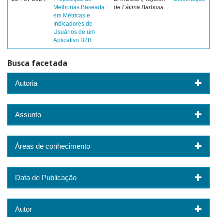
Melhorias Baseada
de Fátima Barbosa
em Métricas e
Indicadores de
Usuários de um
Aplicativo B2B
Busca facetada
Autoria
Assunto
Áreas de conhecimento
Data de Publicação
Autor