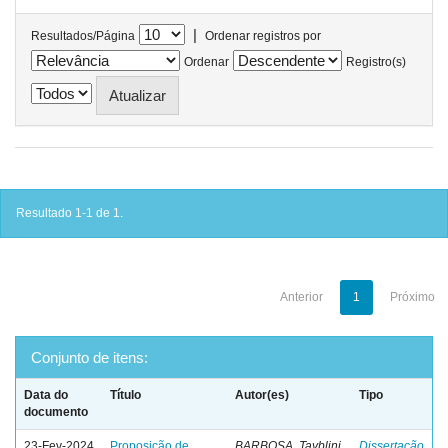
|
Resultados/Página
Ordenar registros por
Ordenar
Registro(s)
Resultado 1-1 de 1.
Anterior
1
Próximo
Conjunto de itens:
Data do
Título
Autor(es)
Tipo
documento
23-Fev-2024
Proposição de
BARBOSA, Tayblini
Dissertação