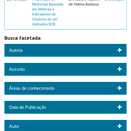
Melhorias Baseada
de Fátima Barbosa
em Métricas e
Indicadores de
Usuários de um
Aplicativo B2B
Busca facetada
Autoria
Assunto
Áreas de conhecimento
Data de Publicação
Autor