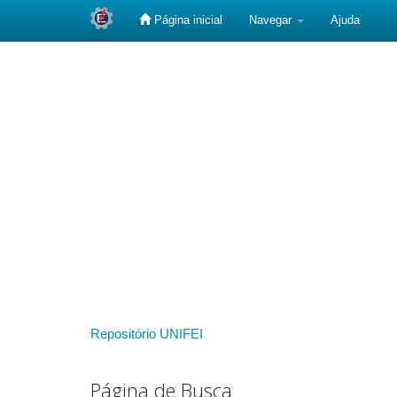
Página inicial
Navegar
Ajuda
Skip
navigation
Repositório UNIFEI
Página de Busca