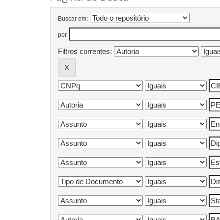
Buscar em:
por
Filtros correntes: