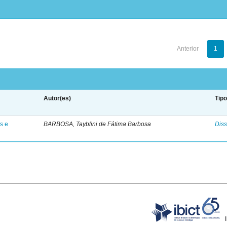
Anterior
1
Autor(es)
Tip
s e
BARBOSA, Tayblini de Fátima Barbosa
Diss
B