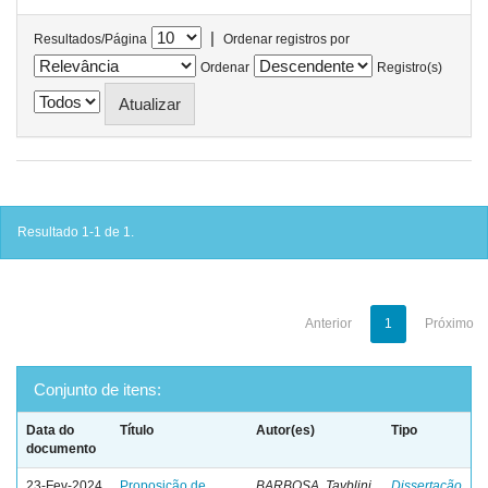
|
Resultados/Página
Ordenar registros por
Ordenar
Registro(s)
Resultado 1-1 de 1.
Anterior
1
Próximo
Conjunto de itens:
Data do
Título
Autor(es)
Tipo
documento
23-Fev-2024
Proposição de
BARBOSA, Tayblini
Dissertação