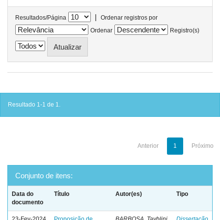
|
Resultados/Página
Ordenar registros por
Ordenar
Registro(s)
Resultado 1-1 de 1.
Anterior
1
Próximo
Conjunto de itens:
Data do
Título
Autor(es)
Tipo
documento
23-Fev-2024
Proposição de
BARBOSA, Tayblini
Dissertação