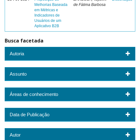
Melhorias Baseada
de Fátima Barbosa
em Métricas e
Indicadores de
Usuários de um
Aplicativo B2B
Busca facetada
Autoria
Assunto
Áreas de conhecimento
Data de Publicação
Autor