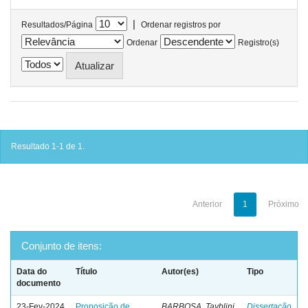
|
Resultados/Página
Ordenar registros por
Ordenar
Registro(s)
Resultado 1-1 de 1.
Anterior
1
Próximo
Conjunto de itens:
Data do
Título
Autor(es)
Tipo
documento
23-Fev-2024
Proposição de
BARBOSA, Tayblini
Dissertação