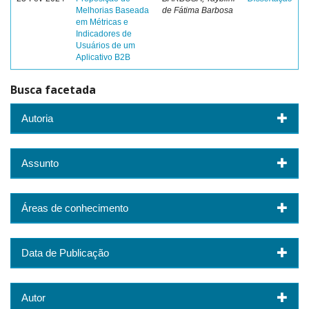
Melhorias Baseada
de Fátima Barbosa
em Métricas e
Indicadores de
Usuários de um
Aplicativo B2B
Busca facetada
Autoria
Assunto
Áreas de conhecimento
Data de Publicação
Autor