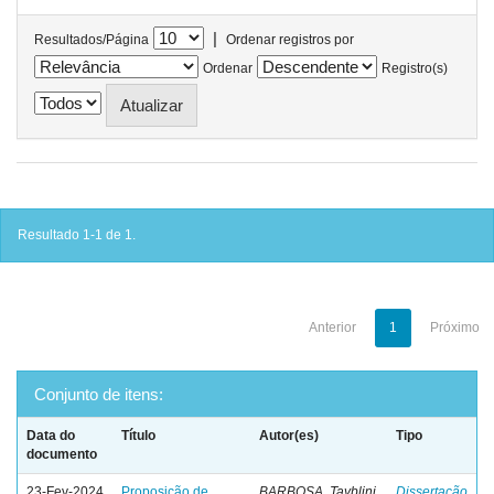
|
Resultados/Página
Ordenar registros por
Ordenar
Registro(s)
Resultado 1-1 de 1.
Anterior
1
Próximo
Conjunto de itens:
Data do
Título
Autor(es)
Tipo
documento
23-Fev-2024
Proposição de
BARBOSA, Tayblini
Dissertação