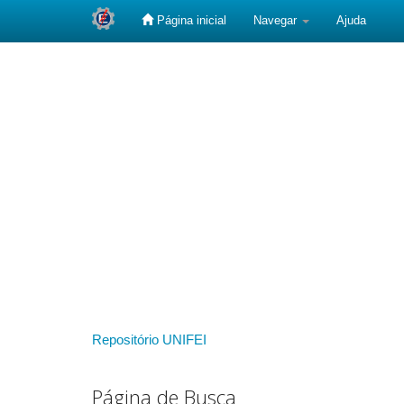
Página inicial
Navegar
Ajuda
Skip
navigation
Repositório UNIFEI
Página de Busca