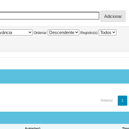
Ordenar
Registro(s)
Anterior
1
Autor(es)
Tip