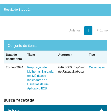
Resultado 1-1 de 1.
Anterior
1
Próximo
Conjunto de itens:
Data do
Título
Autor(es)
Tipo
documento
23-Fev-2024
Proposição de
BARBOSA, Tayblini
Dissertação
Melhorias Baseada
de Fátima Barbosa
em Métricas e
Indicadores de
Usuários de um
Aplicativo B2B
Busca facetada
Autoria