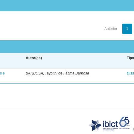
Anterior
1
Autor(es)
Tip
s e
BARBOSA, Tayblini de Fátima Barbosa
Diss
B