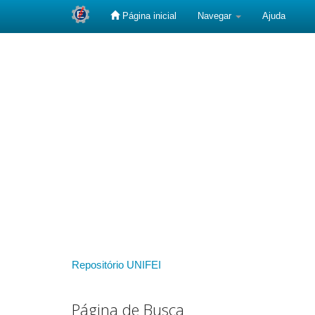
Página inicial
Navegar
Ajuda
Skip
navigation
Repositório UNIFEI
Página de Busca