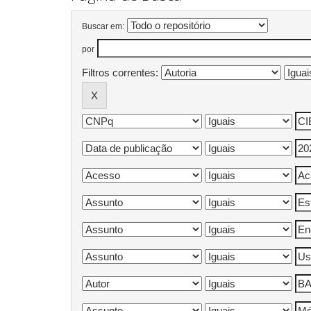
Buscar em:
por
Filtros correntes: