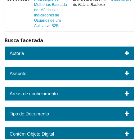
Melhorias Baseada
de Fátima Barbosa
em Métricas e
Indicadores de
Usuários de um
Aplicativo B2B
Busca facetada
Autoria
Assunto
Áreas de conhecimento
Tipo de Documento
Contém Objeto Digital