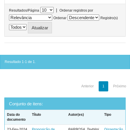
|
Resultados/Página
Ordenar registros por
Ordenar
Registro(s)
Resultado 1-1 de 1.
Anterior
1
Próximo
Conjunto de itens:
Data do
Título
Autor(es)
Tipo
documento
23-Fev-2024
Proposição de
BARBOSA, Tayblini
Dissertação