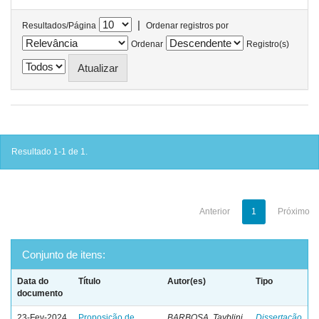
|
Resultados/Página
Ordenar registros por
Ordenar
Registro(s)
Resultado 1-1 de 1.
Anterior
1
Próximo
Conjunto de itens:
Data do
Título
Autor(es)
Tipo
documento
23-Fev-2024
Proposição de
BARBOSA, Tayblini
Dissertação