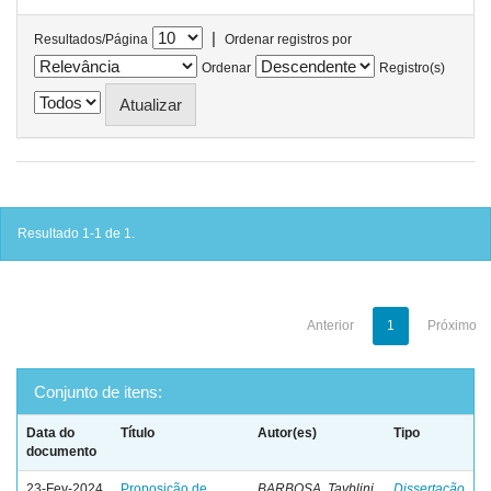
|
Resultados/Página
Ordenar registros por
Ordenar
Registro(s)
Resultado 1-1 de 1.
Anterior
1
Próximo
Conjunto de itens:
Data do
Título
Autor(es)
Tipo
documento
23-Fev-2024
Proposição de
BARBOSA, Tayblini
Dissertação