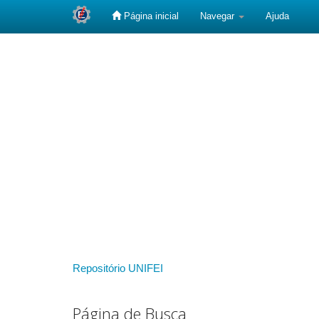
Página inicial
Navegar
Ajuda
Skip
navigation
Repositório UNIFEI
Página de Busca