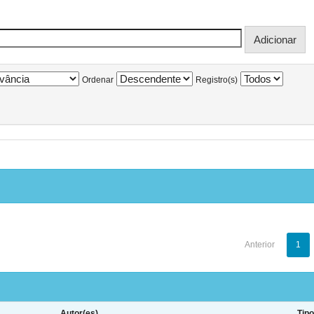
Ordenar
Registro(s)
Anterior
1
Autor(es)
Tip