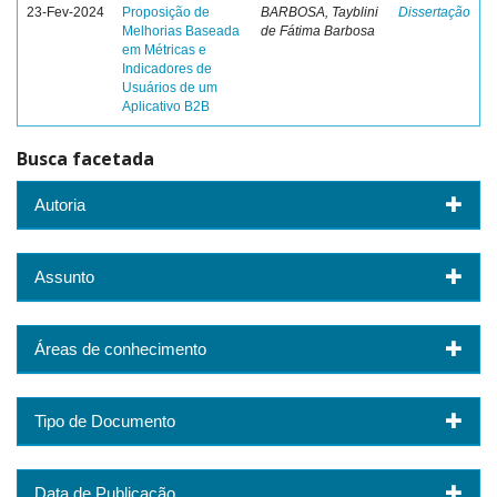
23-Fev-2024
Proposição de
BARBOSA, Tayblini
Dissertação
Melhorias Baseada
de Fátima Barbosa
em Métricas e
Indicadores de
Usuários de um
Aplicativo B2B
Busca facetada
Autoria
Assunto
Áreas de conhecimento
Tipo de Documento
Data de Publicação