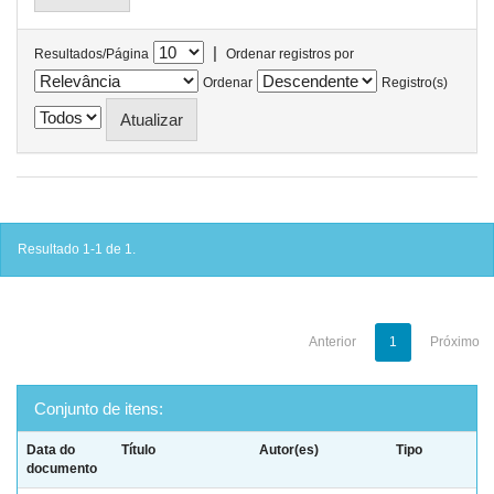
|
Resultados/Página
Ordenar registros por
Ordenar
Registro(s)
Resultado 1-1 de 1.
Anterior
1
Próximo
Conjunto de itens:
Data do
Título
Autor(es)
Tipo
documento