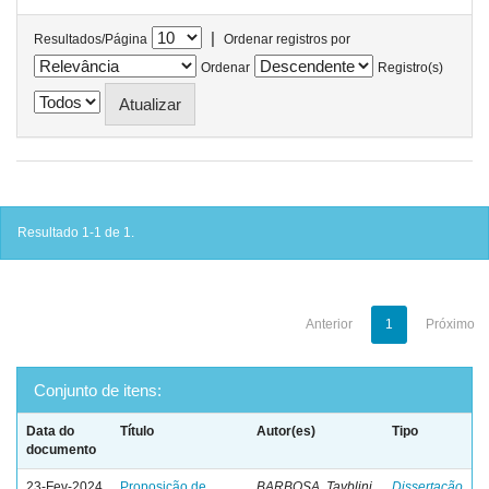
|
Resultados/Página
Ordenar registros por
Ordenar
Registro(s)
Resultado 1-1 de 1.
Anterior
1
Próximo
Conjunto de itens:
Data do
Título
Autor(es)
Tipo
documento
23-Fev-2024
Proposição de
BARBOSA, Tayblini
Dissertação