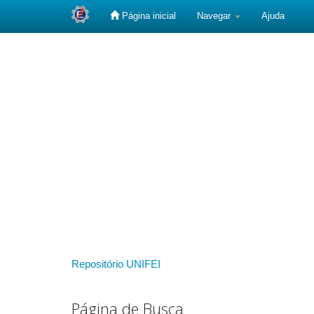
Página inicial
Navegar
Ajuda
Skip
navigation
Repositório UNIFEI
Página de Busca