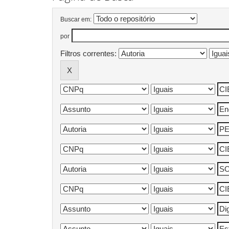
Buscar em:
por
Filtros correntes: