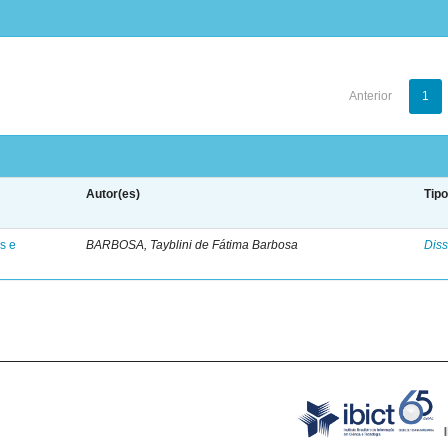
Anterior
1
Autor(es)
Tip
s e
BARBOSA, Tayblini de Fátima Barbosa
Diss
B