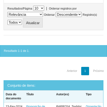
|
Resultados/Página
Ordenar registros por
Ordenar
Registro(s)
Resultado 1-1 de 1.
Anterior
1
Próximo
Conjunto de itens:
Data do
Título
Autor(es)
Tipo
documento
23-Fev-2024
Proposição de
BARBOSA, Tayblini
Dissertação