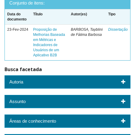
Conjunto de itens:
Data do
Título
Autor(es)
Tipo
documento
23-Fev-2024
Proposição de
BARBOSA, Tayblini
Dissertação
Melhorias Baseada
de Fátima Barbosa
em Métricas e
Indicadores de
Usuários de um
Aplicativo B2B
Busca facetada
Autoria
Assunto
Áreas de conhecimento