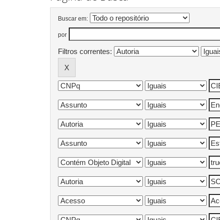
Buscar em:
por
Filtros correntes: