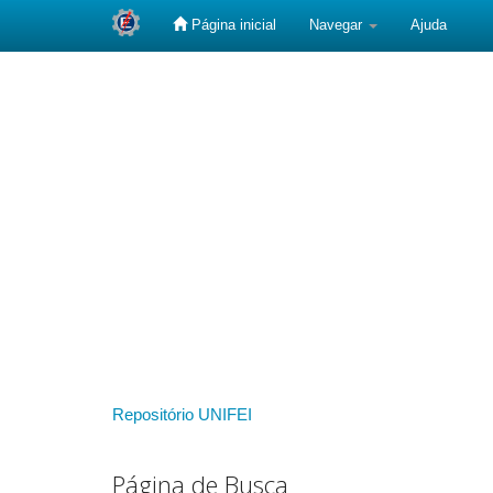
Página inicial
Navegar
Ajuda
Skip
navigation
Repositório UNIFEI
Página de Busca