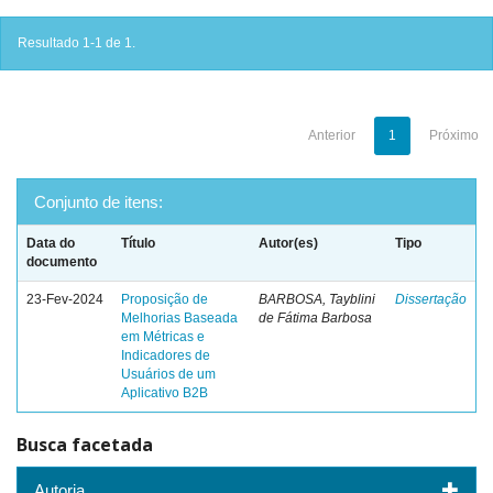
Resultado 1-1 de 1.
Anterior
1
Próximo
Conjunto de itens:
Data do
Título
Autor(es)
Tipo
documento
23-Fev-2024
Proposição de
BARBOSA, Tayblini
Dissertação
Melhorias Baseada
de Fátima Barbosa
em Métricas e
Indicadores de
Usuários de um
Aplicativo B2B
Busca facetada
Autoria