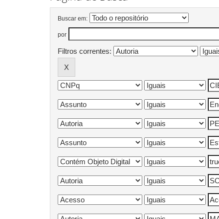
Buscar em:
por
Filtros correntes: