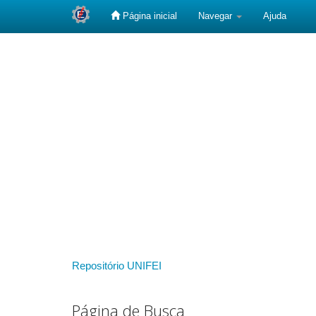
Página inicial
Navegar
Ajuda
Skip
navigation
Repositório UNIFEI
Página de Busca